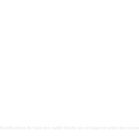
App
LASTIQUE
ROULEAUX DE PLIEUSES
IMPRIMERIE / HEL
A LA PIECE UNITAIRE
ATELIER
ion de tous vos outils d
on les normes construct
Rectification de tous vos outils droits ou circulaires selon les nor