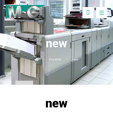
new
Produits
new
new